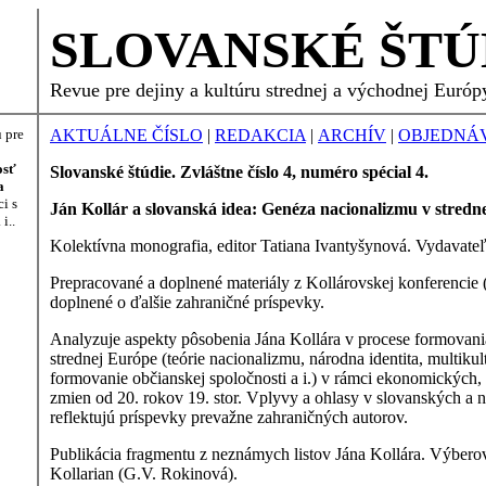
SLOVANSKÉ ŠTÚ
Revue pre dejiny a kultúru strednej a východnej Európ
 pre
AKTUÁLNE ČÍSLO
|
REDAKCIA
|
ARCHÍV
|
OBJEDNÁ
osť
Slovanské štúdie. Zvláštne číslo 4, numéro spécial 4.
a
i s
Ján Kollár a slovanská idea: Genéza nacionalizmu v stredn
i..
Kolektívna monografia, editor Tatiana Ivantyšynová. Vydavateľ
Prepracované a doplnené materiály z Kollárovskej konferencie 
doplnené o ďalšie zahraničné príspevky.
Analyzuje aspekty pôsobenia Jána Kollára v procese formovan
strednej Európe (teórie nacionalizmu, národna identita, multiku
formovanie občianskej spoločnosti a i.) v rámci ekonomických, 
zmien od 20. rokov 19. stor. Vplyvy a ohlasy v slovanských a 
reflektujú príspevky prevažne zahraničných autorov.
Publikácia fragmentu z neznámych listov Jána Kollára. Výberov
Kollarian (G.V. Rokinová).