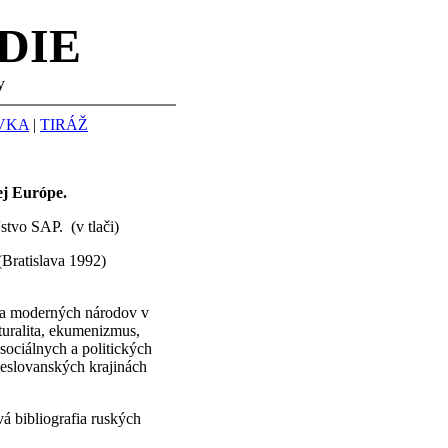
DIE
y
VKA
|
TIRÁŽ
ej Európe.
stvo SAP. (v tlači)
(Bratislava 1992)
ia moderných národov v
lturalita, ekumenizmus,
sociálnych a politických
neslovanských krajinách
á bibliografia ruských