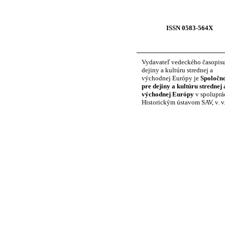
ISSN 0583-564X
Vydavateľ vedeckého časopisu
dejiny a kultúru strednej a
východnej Európy je
Spoločn
pre dejiny a kultúru strednej 
východnej Európy
v spoluprác
Historickým ústavom SAV, v. v. 